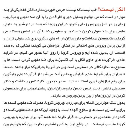
الکل نیست؟
خب نیست که نیست؛ حرص خوردن ندارد. الکل فقط یکی از چند
مواردی است که می توانیم وسایل دور و اطرافمان را با آن ضدعفونی و میکروب
زدایی و در اصل ویروس زدایی کنیم. در این روزها که همه مردم شهر به دنبال
مایعی برای ضدعفونی کردن دست ها و سطوحی که با آن در تماس هستند می
گردند، متخصصان بهداشت و داروسازان، از راه های دیگری برای ضدعفونی کردن و
از بین بردن ویروس های احتمالی در فضای اطرافمان می گویند؛ فضایی که به همه
قسمت آن بدبین شده ایم و ویروس کرونا را روی آنها تصور می کنیم. در شرایط
عادی، فرآورده های حاوی الکل یا آب اکسیژنه برای ضدعفونی کردن دست ها یا
سطوح به اندازه کافی در دسترس است ولی در شرایط بحرانی که نیاز جامعه، صدها
تا هزاران برابر شرایط عادی افزایش پیدا می کند، می شود از فرآورده های جایگزین
برای رفع نیازهای فوری استفاده کرد. سحر حیدری، کارشناس بهداشت و دکتر
سیدعلی فاطمی، نایب رئیس انجمن داروسازان ایران، پیشنهادهایی برای ضدعفونی
کردن در این روزها و از بین بردن ویروس ها دارند.
بدون شک موثرترین اقدام برای مبارزه با ویروس کرونا، مصرف ضدعفونی کننده ها
برای پاکسازی دست ها و سطوح آلوده است. با وجود این که مواد ضدعفونی کننده و
گندزدای متعددی در دسترس ما قرار دارند، اما همه آنها برای مبارزه با ویروس
کرونا مناسب نیستند. در واقع نیاز به کمی تشخیص دارد؛ این که بتوانیم بین