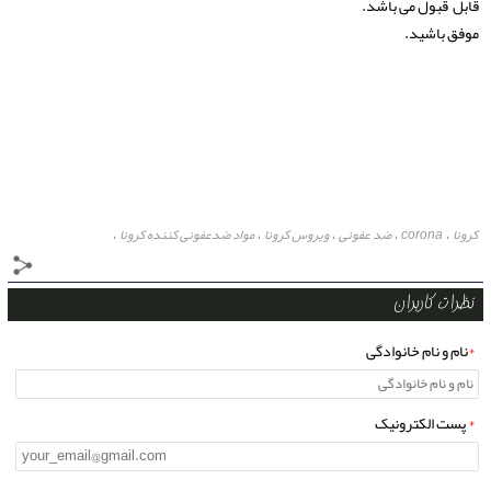
قابل قبول می باشد.
موفق باشید.
کرونا
corona
ضد عفونی
ویروس کرونا
مواد ضدعفونی کننده کرونا
،
،
،
،
،
مواد ضد عفونی کننده ویروس
با چه موادی میشود ویروس را از بین برد؟
،
،
از بین بردن ویروس
کورونای جدید
از بین بردن کرونا
،
،
،
نظرات کاربران
*
نام و نام خانوادگی
*
پست الکترونیک