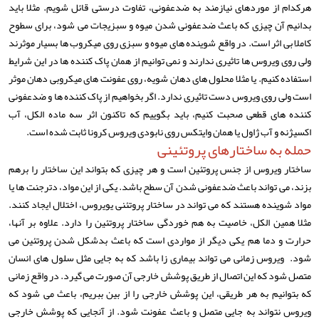
هرکدام از موردهای نیازمند به ضدعفونی، تفاوت درستی قائل شویم. مثلا باید
بدانیم آن چیزی که باعث ضدعفونی شدن میوه و سبزیجات می شود، برای سطوح
کاملا بی اثر است. در واقع شوینده های میوه و سبزی روی میکروب ها بسیار موثرند
ولی روی ویروس ها تاثیری ندارند و نمی توانیم از همان پاک کننده ها در این شرایط
استفاده کنیم. یا مثلا محلول های دهان شویه، روی عفونت های میکروبی دهان موثر
است ولی روی ویروس دست تاثیری ندارد. اگر بخواهیم از پاک کننده ها و ضدعفونی
کننده های قطعی صحبت کنیم، باید بگوییم که تاکنون اثر سه ماده الکل، آب
اکسیژنه و آب ژاول یا همان وایتکس روی نابودی ویروس کرونا ثابت شده است.
حمله به ساختارهای پروتئینی
ساختار ویروس از جنس پروتئین است و هر چیزی که بتواند این ساختار را برهم
بزند، می تواند باعث ضدعفونی شدن آن سطح باشد. یکی از این مواد، دترجنت ها یا
مواد شوینده هستند که می تواند در ساختار پروتئنی یویروس، اختلال ایجاد کنند.
مثلا همین الکل، خاصیت به هم خوردگی ساختار پروتئین را دارد. علاوه بر آنها،
حرارت و دما هم یکی دیگر از مواردی است که باعث بدشکل شدن پروتئین می
شود. ویروس زمانی می تواند بیماری زا باشد که به جایی مثل سلول های انسان
متصل شود که این اتصال از طریق پوشش خارجی آن صورت می گیرد. در واقع زمانی
که بتوانیم به هر طریقی، این پوشش خارجی را از بین ببریم، باعث می شود که
ویروس نتواند به جایی متصل و باعث عفونت شود. از آنجایی که پوشش خارجی