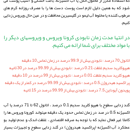
که استفاده مکرر از محلول الکل یا آب اکسیژنه، باعث خشکی و آسیب پوست می
شود که به همین دلیل لازم است پوست دست ها را با مصرف روزانه کرم های
مرطوب کننده یا مخلوط آب لیمو در گلیسیرین محافظت و در عین حال ویروس زدایی
کنیم.
در انتها مدت زمان نابودی کرونا ویروس و ویروسهای دیگر را
با مواد مختلف برای شما ارائه می کنیم.
اتانول 70 درصد : نابودی بیش از 99.9 درصد در زمان تماس 10 دقیقه
هیپوکلرید سدیم غلظت 0.21 درصد : نابودی بیش از 99.99 درصد در 30 ثانیه
هیپو کلرید سدیم غلظت 0.01 درصد : نابودی بیش از 99 درصد در 10 دقیقه
پر اکسید هیدروژن 0.5 درصد : نابودی بیش از 99.99 درصد در کمتر از یک دقیقه
پویدون آیوداین 7.5 درصد : نابودی بیش از 99.99 درصد در 15 ثانیه
گند زدایی سطوح با هیپو کلرید سدیم 0.1 درصد ، اتانول 62 تا 71 درصد یا آب
اکسیژنه 0.5 در صد در زمان تماس حدود یک دقیقه میتواند کورونا ویروس ها را
کاملا غیر فعال نماید که با توجه به صرفه اقتصادی ، غلظت اندک و عدم تولید بو
عملکرد آب اکسیژنه (پراکسید هیدروژن) در گند زدایی سطوح و تجهیزات بسیار