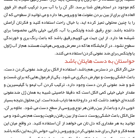
کم موجود در استخرهای شنا برسد. اگر آن را با آب سرد ترکیب کنیم، اثر فوق
العاده ای برای از بین بردن عفونت ها و ویروس ها دارد و می توانید از سطوحی که آن
را با چنین محلولی تمیز کرده اید، با خیال راحت استفاده کنید و فکرتان آرامش
داشته باشد. نوع رقیق شده وایتکس با آب، کارایی خیلی بالایی مخصوصا برای
شیشه ها دارد. از این جهت می گوییم رقیق باشد که باعث رنگ بری و خورندگی
سطوح نشود. در آزمایشگاه ها که در معرض ویروس هپاتیت هستند هم از آب ژاول
یا وایتکس برای ضد عفونی کردن استفاده می کنند.
حواستان به دست هایتان باشد
حتی اگر الکل در دسترس هم باشد، استفاده از الکل برای ضد عفونی کردن دست،
باعث خشکی پوست و عوارض دیگری می شود. یکی از فرمول هایی که برای شست و
شو و ضد عفونی کردن دست وجود دارد، ترکیب کردن آب لیمو با گیلیسیرین و
مقدار خیلی خیلی کمی الکل است که دقیقا خاصیتی شبیه به همان ژل ضدعفونی
کننده ای خواهد داشت که در داروخانه ها نایاب شده است. این محلول نتیجه بسیار
خوبی دارد و باعث از بین رفتن هر نوع ویروسی از سطح دست می شود. علاوه بر آن،
مثل الکل باعث خشکی پوست دست و از بین رفتن رطوبت پوست هم نمی شود و می
توانید به هر مقداری که دل تان می خواهد از آن استفاده کنید. در واقع میان این
همه فکر و خیال برای ضدعفونی کردن و ویروس زدایی، حواس تان به این نکته باشد