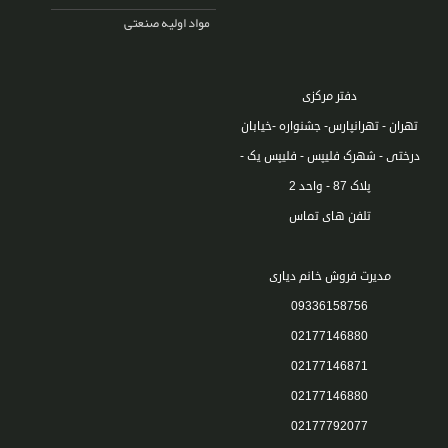
مواد اولیه صنعتی
دفتر مرکزی
تهران - تهرانپارس- جشنواره -خیابان
درختی - شهرک فلیپس - فلیپس یک -
پلاک 87 - واحد 2
تلفن های تماس
مدیرت فروش خانم دیاری
09336158756
02177146880
02177146871
02177146880
02177792077