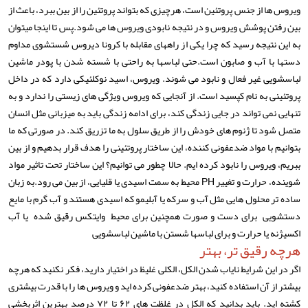
ویروس ‎ها از جنس پروتئین است، هرچیزی که بتواند پروتئین را از بین ببرد، باعث از
بین رفتن پوشش ویروس و در نتیجه نابودی ویروس ها می شود.پس تا اینجا میتوان
به این نتیجه رسید که چرا یکی از راههای مقابله با کرونا دیروس شستشوی مداوم
دستها با آب و صابون است.حتی لباسها به راحتی با شسته شدن با پودر ماشین
لباسشویی غیر فعال و نابود می شوند. ویروس، اسید نوکلئیکی دارد که در داخل
پروتئینی به نام کپسید است. از آنجایی که ویروس ویژگی های زیستی را ندارد و به
تنهایی نمی تواند در جایی زندگی کند، برای ادامه زندگی باید به میزبانی مثل انسان
متصل شود تا ژنوم های خودش را از طریق سلول به ما تزریق کند. در صورتی که ما
بتوانیم با مواد ضدعفونی کننده، این ساختار پروتئینی را هدف قرار بدهیم و از بین
ببریم، ویروس را نابود کرده ایم. حالا چطور می توانیم؟ این ساختار تحت تاثیر مواد
شوینده، حرارت و تغییر PH محیط به سمت اسیدی یا قلیایی، از بین می رود.به زبان
ساده تر محلول هایی مثل آب و سرکه یا آبلیمو که اسیدی هستند و آب گرم با مایع
دستشویی برای دست و صورت همچنین برای محیط وایتکس رقیق شده یا آب
اکسیژنه یا حرارت و برای لباسها شستن با ماشین لباسشویی
هرچه رقیق تر، بهتر
اگر در این شرایط نایاب شدن الکل، الکلی غلیظ در اختیار دارید، فکر نکنید که هرچه
بیشتر از آن استفاده کنید، بهتر ضدعفونی کرده اید و ویروس ها را با قدرت بیشتری
کشته اید. باید بدانید که الکل در غلظت های ۶۲ تا ۷۲ درصد بهترین اثربخشی