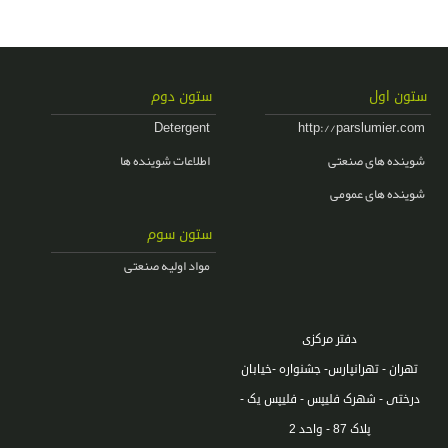
ستون اول
ستون دوم
Detergent
http://parslumier.com
شوینده های صنعتی
اطلاعات شوینده ها
شوینده های عمومی
ستون سوم
مواد اولیه صنعتی
دفتر مرکزی
تهران - تهرانپارس- جشنواره -خیابان
درختی - شهرک فلیپس - فلیپس یک -
پلاک 87 - واحد 2