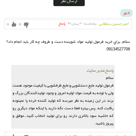
ارسال نظر
4 نظر
امیرحسین سلطانی
پنجشنبه ۳۰ بهمن ۹۹
پاسخ
)
(
)
(
سلام. براي خريد فرمول توليد مواد شوينده دست و طروف چه کار بايد انجام داد؟ 
09134527708 
پاسخ مدیر سایت
فرمول تولید مایع دستشویی و مایع ظرفشویی با کیفیت موجود هست 
ولی با توجه به قیمت مواد اولیه امروز و وجود تولیدکنندگان بزرگ و 
برند در این زمینه به نظر میرسه که تولید کننده خرده پا نمیتونه 
رقابت کنه .پس بهتره فعلا دست نگه دارید یا اینکه مواد دیگری رو 
که حاشیه سود بالاتری دارند رو برای تولید انتخاب کنید..موفق و 
پیروز باشید.
