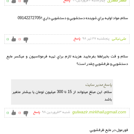
مظفر مظفری
چهارشنبه ۶ فروردین ۹۹
پاسخ
)
(
)
(
سلام.مواد اوليه براي شوينده دستشويي و دستشويي داري ؟09142272705
علی نباتی
پنجشنبه ۲۷ تیر ۹۸
پاسخ
)
(
)
(
سلام و قت بخيرلطفا بفرماييد هزينه لازم براي تهيه فرمولاسيون و ميکسر مايع 
دستشويي و طرفشويي چقدر است؟
پاسخ مدیر سایت
سلام. این مبلغ میتواند از 15 تا 300 میلیون تومان یا بیشتر متغیر 
باشد

gulwazir.mirkhail@gmail.com
شنبه ۳ فروردین ۹۸
پاسخ
)
(
)
(
فورمول در مايع ظرفشويي