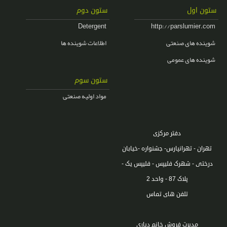
ستون اول
ستون دوم
Detergent
http://parslumier.com
شوینده های صنعتی
اطلاعات شوینده ها
شوینده های عمومی
ستون سوم
مواد اولیه صنعتی
دفتر مرکزی
تهران - تهرانپارس- جشنواره -خیابان
درختی - شهرک فلیپس - فلیپس یک -
پلاک 87 - واحد 2
تلفن های تماس
مدیرت فروش خانم دیاری