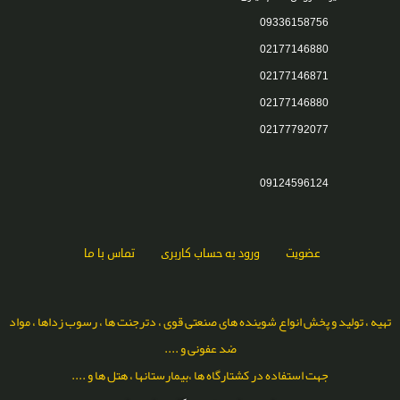
09336158756
02177146880
02177146871
02177146880
02177792077
09124596124
عضویت
ورود به حساب کاربری
تماس با ما
تهیه ، تولید و پخش انواع شوینده های صنعتی قوی ، دترجنت ها ، رسوب زداها ، مواد
ضد عفونی و ....
جهت استفاده در کشتارگاه ها ،بیمارستانها ، هتل ها و ....