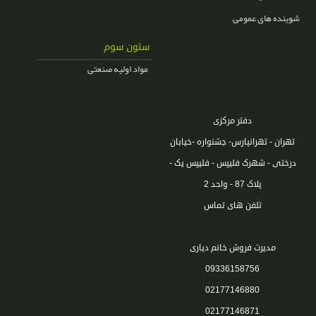
شوینده های عمومی
ستون سوم
مواد اولیه صنعتی
دفتر مرکزی
تهران - تهرانپارس- جشنواره -خیابان
درختی - شهرک فلیپس - فلیپس یک -
پلاک 87 - واحد 2
تلفن های تماس
مدیرت فروش خانم دیاری
09336158756
02177146880
02177146871