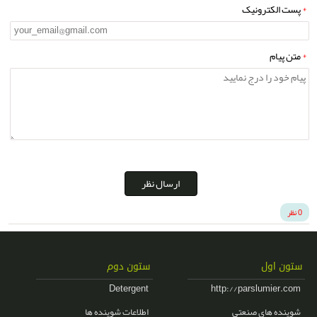
*
پست الکترونیک
*
متن پیام
ارسال نظر
0 نظر
ستون اول
ستون دوم
Detergent
http://parslumier.com
شوینده های صنعتی
اطلاعات شوینده ها