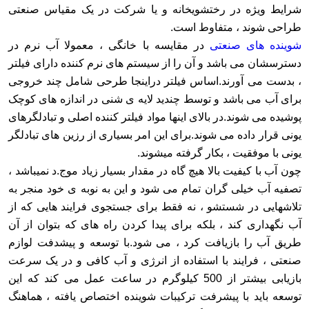
شرایط ویژه در رختشویخانه و یا شرکت در یک مقیاس صنعتی
طراحی شوند ، متفاوط است.
شوینده های صنعتی
در مقایسه با خانگی ، معمولا آب نرم در
دسترسشان می باشد و آن را از سیستم های نرم کننده دارای فیلتر
، بدست می آورند.اساس فیلتر دراینجا طرحی شامل چند خروجی
برای آب می باشد و توسط چندید لایه ی شنی در اندازه های کوچک
پوشیده می شوند.در بالای اینها مواد فیلتر کننده اصلی و تبادلگرهای
یونی قرار داده می شوند.برای این امر بسیاری از رزین های تبادلگر
یونی با موفقیت ، بکار گرفته میشوند.
چون آب با کیفیت بالا هیچ گاه در مقدار بسیار زیاد موج.د نمیباشد ،
تصفیه آب خیلی گران تمام می شود و این به نوبه ی خود منجر به
تلاشهایی در شستشو ، نه فقط برای جستجوی فرایند هایی که از
آب نگهداری کند ، بلکه برای پیدا کردن راه های که بتوان از آن
طریق آب را بازیافت کرد ، می شود.با توسعه و پیشدفت لوازم
صنعتی ، فرایند با استفاده از انرژی و آب کافی و در یک سرعت
بازیابی بیشتر از 500 کیلوگرم در ساعت عمل می کند که این
توسعه باید با پیشرفت ترکیبات شوینده اختصاص یافته ، هماهنگ