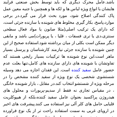
باشد.عامل محرک دیگری که باید توسط بخش صنعتی فرایند
هایشان با انواع ویژه لباس ها و لکه ها و همچنین با جنبه معین عمل
پاک کنندگی اصلاح شود، مورد بحث قرار می گیرد.در برخی
موارد،پاسخ، بکار گیری مخلوط های شوینده با سازنده جزئی است،
که دارای یک ترکیب اصلی(مثلا صابون یا مواد فعال سطحی
سنتزی،دی یا تری فسفات ، قلیا ، یا پربورات)می باشد و مابقی
دیگر ممکن است بکلی از میان برداشته شود.استفاده صحیح از این
چنین شوینده با سازنده جزئی نیازمند کارشناسان و پرسنل بسیار
ماهر است.این نوع شوینده ها ترکیبات بسیار رایجی هستند که
تفاوتشان با شوینده های دارای سازنده های کامل،تنها بعلت عدم
حضور عامل
سفید کننده
است. این فقدان اجازه می دهد وسیله
شستشوی شخصی یک نوع ویژه از سفید کننده مشخص را در
مرحله ویژه از شستشو انتخاب کند.در مقابل ، بازار شوینده خانگی
، در مقیاس تجاری نه فقط از سدیم-پربورات و محلول های
هیدروژن پراکسید بعنوان عامل سفید کننده،بلکه از هیپوکلریت
قلیایی حامل های کلر آلی نیز استفاده می کنند.پیشرفت های اخیر
در اروپای غربی به سمت استفاده راحت تر از یک نوع فراورده