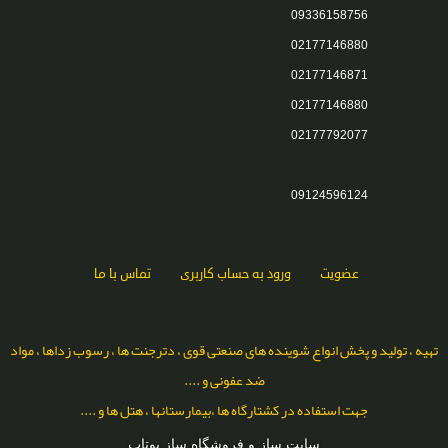
09336158756
02177146880
02177146871
02177146880
02177792077
09124596124
عضویت
ورود به حساب کاربری
تماس با ما
تهیه ، تولید و پخش انواع شوینده های صنعتی قوی ، دترجنت ها ، رسوب زداها ، مواد
ضد عفونی و ....
جهت استفاده در کشتارگاه ها ،بیمارستانها ، هتل ها و ....
سایت ساز و فروشگاه ساز یوتاب