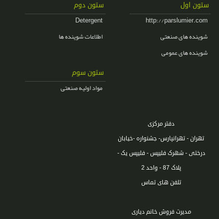
،
،
ستون اول
فروش محلول ضد عفونی دست
الکل طبی
ستون دوم
Detergent
http://parslumier.com
شوینده های صنعتی
اطلاعات شوینده ها
شوینده های عمومی
ستون سوم
مواد اولیه صنعتی
دفتر مرکزی
تهران - تهرانپارس- جشنواره -خیابان
درختی - شهرک فلیپس - فلیپس یک -
پلاک 87 - واحد 2
تلفن های تماس
مدیرت فروش خانم دیاری