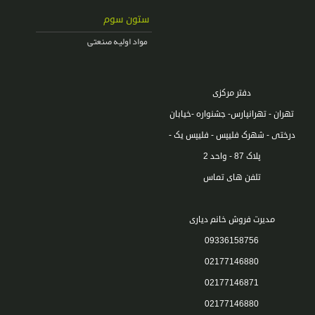
ستون سوم
مواد اولیه صنعتی
دفتر مرکزی
تهران - تهرانپارس- جشنواره -خیابان
درختی - شهرک فلیپس - فلیپس یک -
پلاک 87 - واحد 2
تلفن های تماس
مدیرت فروش خانم دیاری
09336158756
02177146880
02177146871
02177146880