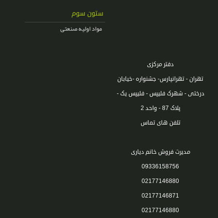
ستون سوم
مواد اولیه صنعتی
دفتر مرکزی
تهران - تهرانپارس- جشنواره -خیابان
درختی - شهرک فلیپس - فلیپس یک -
پلاک 87 - واحد 2
تلفن های تماس
مدیرت فروش خانم دیاری
09336158756
02177146880
02177146871
02177146880