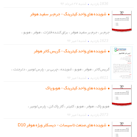
،
1836 بازدید
شنبه ۲۷ خرداد ۹۶
،
،
،
،
شوینده صنعتی
دترجنت
پاک کننده
جرم گیر
شوینده های واحد کیترینگ - جرم بر سفید هوفر
،
،
،
،
،
جرم بر
جرم بر سفید هوفر
براق کننده فلزات
هوفر
هوبو
،
1623 بازدید
شنبه ۱ مهر ۹۶
،
،
،
،
،
پارس لومیر
کلینر
شوینده
شوینده صنعتی
دترجنت
شوینده های واحد کیترینگ - گریس کاتر هوفر
،
،
،
،
،
،
،
گریس کاتر
هوفر
هوبو
شوینده
چربی بر
پارس لومیر
دترجنت
،
4611 بازدید
شنبه ۱ مهر ۹۶
،
،
،
چربی زدا
چگونه فر را تمیز کنیم
از بین برنده چربی
شوینده های واحد کیترینگ - هوبو پاک
،
،
،
،
،
،
هوبو پاک
هوفر
هوبو
کلینر
گاز پاک کن
پارس لومیر
،
2073 بازدید
شنبه ۱ مهر ۹۶
،
،
،
،
،
شوینده صنعتی
شوینده قوی
شوینده
دترجنت
دترجنت قوی
شوینده های صنعت تاسیسات - دیسکلر ویژه هوفر D10