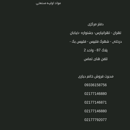
مواد اولیه صنعتی
دفتر مرکزی
تهران - تهرانپارس- جشنواره -خیابان
درختی - شهرک فلیپس - فلیپس یک -
پلاک 87 - واحد 2
تلفن های تماس
مدیرت فروش خانم دیاری
09336158756
02177146880
02177146871
02177146880
02177792077