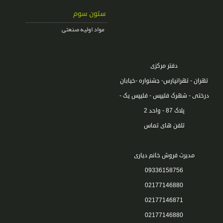
ستون سوم
مواد اولیه صنعتی
دفتر مرکزی
تهران - تهرانپارس- جشنواره -خیابان
درختی - شهرک فلیپس - فلیپس یک -
پلاک 87 - واحد 2
تلفن های تماس
مدیرت فروش خانم دیاری
09336158756
02177146880
02177146871
02177146880