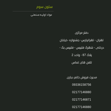
ستون سوم
مواد اولیه صنعتی
دفتر مرکزی
تهران - تهرانپارس- جشنواره -خیابان
درختی - شهرک فلیپس - فلیپس یک -
پلاک 87 - واحد 2
تلفن های تماس
مدیرت فروش خانم دیاری
09336158756
02177146880
02177146871
02177146880