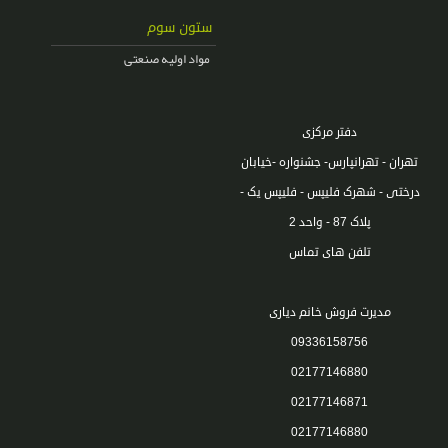
ستون سوم
مواد اولیه صنعتی
دفتر مرکزی
تهران - تهرانپارس- جشنواره -خیابان
درختی - شهرک فلیپس - فلیپس یک -
پلاک 87 - واحد 2
تلفن های تماس
مدیرت فروش خانم دیاری
09336158756
02177146880
02177146871
02177146880