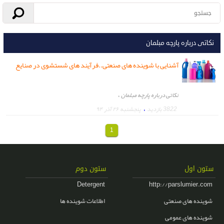
نکاتی درباره پارچه مبلمان
آشنایی با شوینده های صنعتی..فرآیند های شستشوی در صنایع
لبنی
،
نکاتی درباره پارچه مبلمان
،
3822 بازدید
پنجشنبه ۲۶ آذر ۹۴
1
ستون اول
ستون دوم
Detergent
http://parslumier.com
شوینده های صنعتی
اطلاعات شوینده ها
شوینده های عمومی