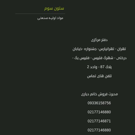
ستون سوم
مواد اولیه صنعتی
دفتر مرکزی
تهران - تهرانپارس- جشنواره -خیابان
درختی - شهرک فلیپس - فلیپس یک -
پلاک 87 - واحد 2
تلفن های تماس
مدیرت فروش خانم دیاری
09336158756
02177146880
02177146871
02177146880