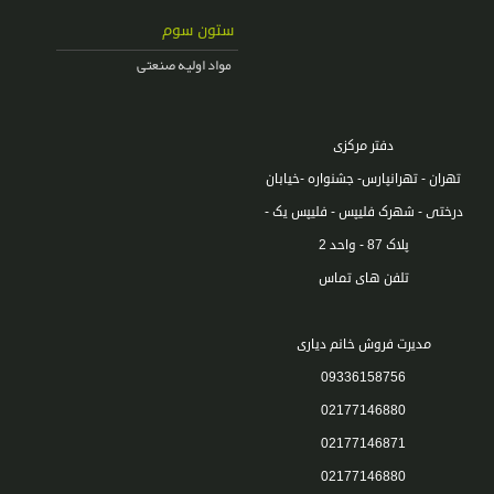
مقاوم صن گریس کاتر G500 گریس کاتر HOOFERRE گریس کاتر
ستون سوم
G500 گریس کاتر HOOFERRE گریس کاتر G500 گریس کاتر
مواد اولیه صنعتی
HOOFERRE
،
،
،
،
چربی بر
Grace Cutter
شوینده چربی
چربی زدا
،
،
،
،
چگونه چربی را از بین ببریم
کشتارگاه
چربی مرغ
چربی دیگ
دفتر مرکزی
،
چربی سوخته
تهران - تهرانپارس- جشنواره -خیابان
درختی - شهرک فلیپس - فلیپس یک -
پلاک 87 - واحد 2
تلفن های تماس
مدیرت فروش خانم دیاری
09336158756
02177146880
02177146871
02177146880