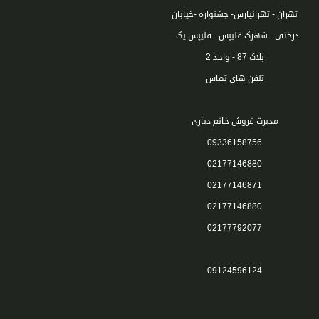
تهران - تهرانپارس- جشنواره -خیابان
درختی - شهرک فلیپس - فلیپس یک -
پلاک 87 - واحد 2
تلفن های تماس
مدیرت فروش خانم دیاری
09336158756
02177146880
02177146871
02177146880
02177792077
09124596124