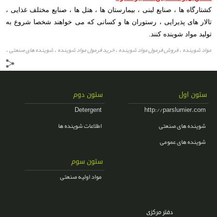
کشتارگاه ها ، صنایع لبنی ، بیمارستان ها ، هتل ها ، صنایع مختلف غذایی ،
تالار های پذیرایی ، رستوران ها و کسانی که می خواهند شخصا شروع به
تولید مواد شوینده کنند.
مواد شوینده
فروش فرمول مواد شوینده
خرید فرمول مواد شوینده
شوینده های صنعتی
،
،
،
،
فرمول مایع ظرفشویی
فرمول مایع دستشویی
فرمولاسیون
،
،
،
ستون اول
ستون دوم
Detergent
http://parslumier.com
شوینده های صنعتی
اطلاعات شوینده ها
شوینده های عمومی
ستون سوم
مواد اولیه صنعتی
دفتر مرکزی