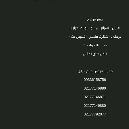
دفتر مرکزی
تهران - تهرانپارس- جشنواره -خیابان
درختی - شهرک فلیپس - فلیپس یک -
پلاک 87 - واحد 2
تلفن های تماس
مدیرت فروش خانم دیاری
09336158756
02177146880
02177146871
02177146880
02177792077