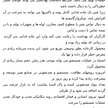
عملیات تولید می باشد. شرایط نامناسب بهداشتی می تواند عواقب بسیار
خطرناکی را به دنبال داشته باشد
زیرا شیر یک ماده غذایی کامل بوده و باکتریها می توانند به سرعت در آن
افزایش یابند. میکروارگانیسم ها
به دنبال تماس شیر با سطوح کثیف مخازن، لوله ها و تجهیزات تولید و یا در
نتیجه تماس با دست و لباس
کارگران که بهداشت را رعایت نمی کنند وارد این ماده غذایی می گردند.
در زمانی که تولید زیاد بوده و
محصول کارخانه بطور وسیعی توزیع می شود، این پدیده سرمایه زیادی در
معرض خطر قرار داده و تنها یک
اشتباه در عملیات شستشو می تواند موجب هدر رفتن حجم بسیار زیادی از
محصول گردد.
امروزه روشهای نظافت، شستشو و ضدعفونی در صنایع شیر توسعه و
پیشرفت زیادی پیدا کرده و روز بروز بر
تعداد مواد ضدغفونی کننده و پاک کننده مناسب که به بازار عرضه می
گردند اضافه می شود و از طرفی
کمبود نیروی انسانی و فشار اقتصادی روند مکانیکی شدن و خودکار شدن
عملیات شستشو را سرعت