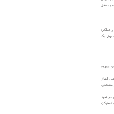
نده منتقل
و عملکرد
 ویژه یک
 متر مربع بر گرم است. 100 مترمربع بر گرم به این مفهوم
خصی اتفاق
بین نانوذرات با حجم مشخص،
 انجام می‌شود.
 لاستیک)،