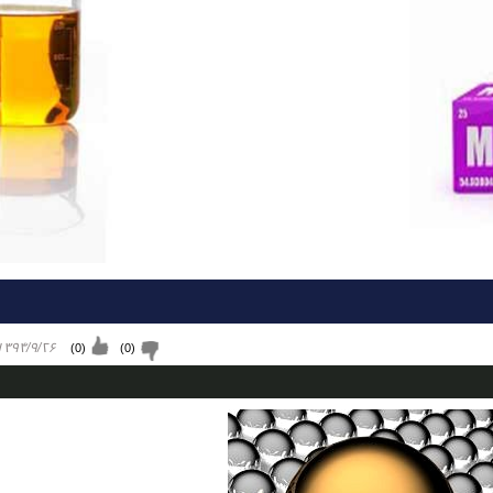
۱۳۹۴/۹/۲۶ پنجشنب
)
0
(
)
0
(