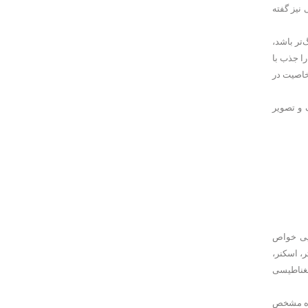
نیز گفته
‌تر باشد،
را جذب با
خاصیت در
 نقره در ابعاد مختلف و تصویر
ایی خواص
ر، اسکنر،
 مغناطیسی
دازه مشخص