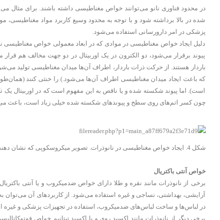
در محدود فناوری نانو می‌توانند خواص مغناطیسی داشته باشند. برای مثال می‌ت
شده در بالا برداشته شود و با توجه به محدود وسیع کاربرد مواد مغناطیسی، مو
پزشکی در امر دارورسانی استفاده می‌شود.
دلیل ایجاد خواص مغناطیسی در موادی که در ابعاد معمولی خواص مغناطیسی ن
پیوند برقرار می‌شود، دو الکترون در یک اوربیتال در دو جهت مخالف هم قرار م
باردار هستند. از حرکت ذرات باردار، اطراف آن‌ها میدان مغناطیسی تولید می‌شود
که باعث ایجاد میدان مغناطیسی اطراف آن‌ها می‌شود.) را خنثی کنند (همان‌ط
است). اما پیوند شکسته شده و یا ناقص به این مفهوم است که در اوربیتال یک ت
چون کسر اتم‌های روی سطح و پیوندهای شکسته شده خیلی زیاد است، باعث می‌ش
شکل 4. ایجاد خواص مغناطیسی در نانوذرات. تصویر میکروسکوپی که نشان دهنده سامان‌های مغناطیسی می‌باشد.
خواص آنتی باکتریال
برخی از نانوذرات مانند نقره و طلا دارای خواص ضدمیکروب و یا آنتی باکتریال 
آرایشی، بهداشتی، نساجی و غیره استفاده می‌شود. از کاربردهای آن می‌توان به
در لباس‌ها و ساخت لباس‌های ضدمیکروب، استفاده در تجهیزات پزشکی و غیره اش
برخی دیگر از نانوذرات مانند اکسید روی و یا اکسید تیتانیم خواص فوتوکاتالیسی