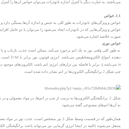
می‌باشند. به عبارت دیگر با کنترل اندازه نانوذرات می‌توان خواص آن‌ها را کنت
1.1. خواص
خواص و ویژگی‌های نانوذرات به طور کلی به جنس و اندازه آن‌ها بستگی دارد و ک
خواص و ویژگی‌هایی که در نانوذرات ایجاد می‌شود را می‌توان با دو عامل افزا
صورت خلاصه اشاره می‌شود.
خواص نوری
به طور کلی وقتی نور به یک اتم برخورد می‌کند، ممکن است جذب، بازتاب و یا 
دهنده امواج الکترومغناطیس می‌باشد. انرژی فوتون نور برابر با E=hf است. در این رابطه h ثابت پلانک و f فرکانس موج فرودی است و مقدار ثابت پلانک Js 6.63×10
می‌باشد.)، برابر با فاصله بین ترازهای انرژی اتم باشد، الکترون‌های موجود د
34
چپ شکل 2 برانگیختگی الکترون‌ها در اتم نشان داده شده است.
شکل 2. برانگیختگی الکترون‌ها به ترتیب از چپ در اتم‌ها، در مواد معمولی و 
به آن‌ها اتم‌های مصنوعی گفته می‌شود.
همان‌طور که در قسمت وسط شکل 2 نیز مشخص است، جذ