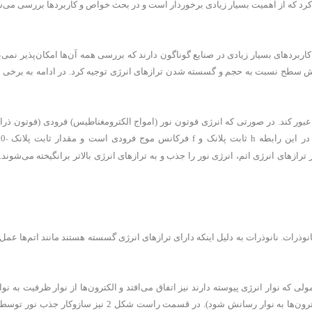
رل کرد که از اهمیت بسیار زیادی برخوردار است و در بحث خواص و کاربردها بررسی می‌
اربردهای بسیار زیادی در صنایع گوناگون دارند که بررسی همه آن‌ها امکان‌پذیر نمی‌
یش سطح نسبت به حجم و گسسته شدن ترازهای انرژی توجیه کرد. در ادامه به برخی از 
عبور کند. در صورتی که انرژی فوتون نور (امواج الکترومغناطیس) فرودی (فوتون ذر
-
ر ترازهای انرژی اتم، انرژی نور را جذب و به ترازهای انرژی بالاتر برانگیخته می‌شون
در نانوذرات. نانوذرات به دلیل اینکه دارای ترازهای انرژی گسسته هستند مانند اتم‌ها عمل 
ب نور در مواد معمولی که نوار انرژی پیوسته دارند نیز اتفاق می‌افتد و الکترون‌ها از نوار ظرفیت به
منتقل می‌شوند (البته در اینجا انرژی گرمایی نیز می‌تواند باعث برانگیختگی الکترون‌ها به نوار رسانش شود). در قسمت راست 