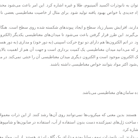
وان به نانوذرات اکسید آلمینیوم، طلا و غیره اشاره کرد. این امر باعث می‌شود محد
اد جدیدی با خواص بهبود یافته تولید شود. برای مثال از خاصیت مغناطیسی بعضی نان
دارند، افزایش بسیار زیاد سطح و ایجاد پیوندهای شکسته شده روی سطح است. هنگا
ی‌گیرند. این طرز قرار گرفتن باعث می‌شود تا میدان‌های مغناطیسی یکدیگر (الکترون
. در اتم الکترون‌ها هم دارای دو نوع حرکت اسپینی (به دور خود) و مداری (به دور هس
ور که می‌دانید میدان مغناطیسی یک کمیت برداری است و جهت آن هم از اهمیت بالای
ک الکترون موجود است و الکترون دیگری میدان مغناطیسی آن را خنثی نمی‌کند. در مق
ود اکثر مواد بتوانند خواص مغناطیسی داشته باشند.
هستند بدین معنی که میکروب‌ها نمی‌توانند روی آن‌ها رشد کنند. از این ذرات معمولا
 ساخت ژل‌های تمیزکننده دست بدون استفاده از آب، استفاده در صابون‌ها و شامپوها،
اره کرد.
 دارند. این نانوذرات نیمه رسانا بوده و دارای یک گاف انرژی هستند. از این مواد مع