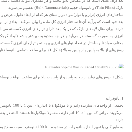
نازک (Thin Films) و نانومواد حجیم (Bulk Nanomaterials) تقسیم می‌شوند.
ساختارهای انرژی (تراز و یا نوار) مواد در راستای هر کدام از ابعاد طول، عرض 
دارند. برای مثال لایه‌های نازک که در یک بعد دارای ترازهای انرژی گسسته می‌
انرژی به صورت گسسته در می‌آید و هر چه محدودیت بیشتر باشد (ابعاد کوچک‌تر
مختلف مواد نانوساختار در تعداد نوارهای انرژی پیوسته و ترازهای انرژی گسسته
روش‌های از بالا به پایین و از پایین به بالا (شکل 1)، برای ساخت تمامی نانوساختارهای ذکر شده به کار می‌روند و مربوط به گروه خاصی از نانوساختارها نیستند.
شکل 1. روش‌های تولید از بالا به پایین و از پایین به بالا برای ساخت انواع نانوساختارها
1. نانوذرات
تجمعی از واحدهای سازنده (اتم و یا مولکول) با اندازه‌ای بین 1 تا 100 نانومتر را نانوذرات می‌گویند. از لحاظ تعداد اتم، معمولا ذراتی که بین 10 تا 10
دارند.
به طور کلی با تغییر اندازه نانوذرا