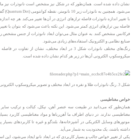
نشان داده شده است. همان‌طور که در شکل نیز مشخص است نانوذرات نیز مانند ا
می‌شود. همچنین به نانوذرات زیر 10 نانومتر، نقطه کوانتومی (Quantum Dot) گفته می‌شود.
با تغییر اندازه نانوذرات فاصله ترازهای انرژی در آن‌ها تغییر می‌کند. هر چه اند
فاصله بین ترازهای انرژی کمتر می‌شود. این نکته باعث می‌شود که بتوان با تغییر
فرکانس مشخص کنند. به عنوان مثال می‌توان ابعاد نانوذرات از جنس مشخص را ط
صنایع نظامی و الکترونیک استفاده‌های زیادی می‌شود.
میکروسکوپ الکترونی آن‌ها در زیر هر کدام نشان داده شده است.
شکل 3. رنگ نانوذرات طلا و نقره در ابعاد مختلف و تصویر میکروسکوپ الکترونی آن‌ها
خواص مغناطیسی
همان‌طور که می‌دانید در طبیعت سه عنصر آهن، نیکل، کبالت و ترکیب سایر 
مغناطیسی ندارند. در دنیای اطراف ما آهن‌رباها و مواد مغناطیسی کاربرد بسیار ز
موتورهای وسایل الکتریکی در آشپزخانه‌ها، بلندگو و غیره تا کاربردهای بسیار 
داشته باشند، یک محدودیت به شمار می‌آید.
یکی از تغییر خواص جالب و بسیار کاربردی که در ابعاد نانو ایجاد می‌شود، این