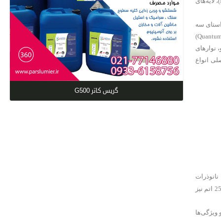
بعد آزاد، بعدی است که در مقیاس نانو نباشد و هر مقداری بتواند داشته باشد. بر این اساس مواد به چهار دسته نانوذرات (Nano Particles)، نانوسیم‌ها (Nano Wiers)، لایه‌های
راستای سه
بعد خود است که برآیند آن‌ها ساختار انرژی کل ماده را بیان می‌کند. ابعادی از مواد نانوساختار که در مقیاس نانو هستند، اصطلاحا محدودیت کوانتومی (Quantum Confinement)
، نوارهای
لی انواع
گریس کاتر G500
 نانوذرات
می‌گویند. ذراتی که بین 1 تا 10 اتم دارند، معمولا مولکول‌ها هستند. البته در بعضی موارد مخصوصا در مورد مولکول‌های زیستی، مولکول‌هایی نیز پیدا می‌شود که تا 25 اتم نیز
اص و ویژگی‌ها