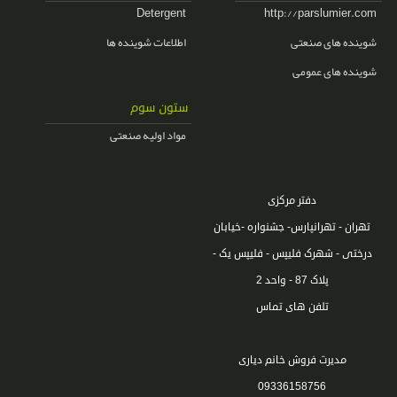
Detergent
http://parslumier.com
شوینده های صنعتی
اطلاعات شوینده ها
شوینده های عمومی
ستون سوم
مواد اولیه صنعتی
دفتر مرکزی
تهران - تهرانپارس- جشنواره -خیابان
درختی - شهرک فلیپس - فلیپس یک -
پلاک 87 - واحد 2
تلفن های تماس
مدیرت فروش خانم دیاری
09336158756