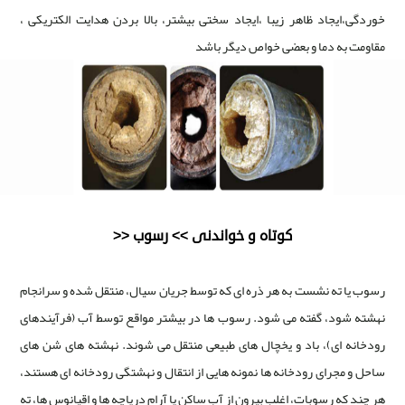
خوردگی،ایجاد ظاهر زیبا ،ایجاد سختی بیشتر، بالا بردن هدایت الکتریکی ،
مقاومت به دما و بعضی خواص دیگر باشد
کوتاه و خواندنی >> رسوب <<
رسوب یا ته نشست به هر ذره ای که توسط جریان سیال، منتقل شده و سرانجام
نهشته شود، گفته می شود. رسوب ها در بیشتر مواقع توسط آب (فرآیندهای
رودخانه ای)، باد و یخچال های طبیعی منتقل می شوند. نهشته های شن های
ساحل و مجرای رودخانه ها نمونه هایی از انتقال و نهشتگی رودخانه ای هستند،
هر چند که رسوبات، اغلب بیرون از آب ساکن یا آرام دریاچه ها و اقیانوس ها، ته