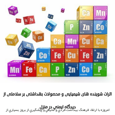
اثرات شوینده های شیمیایی و محصولات بهداشتی بر سلامتی از
ديدگاه ايمني در منزل
امروزه با ارتقاء فرهنگ بهداشت فردي و محيطي و پيشگيري از بروز بسياري از